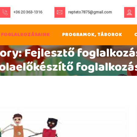
+36 20 363-1316
repteto7875@gmail.com
FOGLALKOZÁSAINK
PROGRAMOK, TÁBOROK
gory:
Fejlesztő foglalkozá
olaelőkészítő foglalkozá