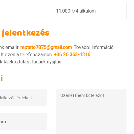
11.000ft/4 alkalom
- jelentkezés
ünk emailt:
repteto7875@gmail.com
.
További információ,
ött ezen a telefonszámon:
+36 20 363-1316
.
k tájékoztatást tudunk nyújtani.
i