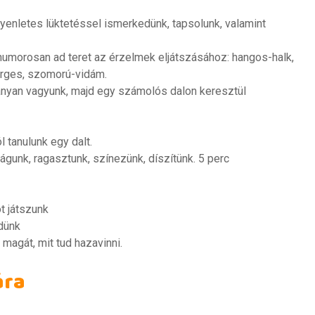
yenletes lüktetéssel ismerkedünk, tapsolunk, valamint
 humorosan ad teret az érzelmek eljátszásához: hangos-halk,
rges, szomorú-vidám.
nyan vagyunk, majd egy számolós dalon keresztül
 tanulunk egy dalt.
gunk, ragasztunk, színezünk, díszítünk. 5 perc
ot játszunk
dünk
magát, mit tud hazavinni.
ára