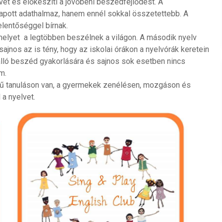
et és előkészíti a jövőbeni beszédfejlődést. A
kapott adathalmaz, hanem ennél sokkal összetettebb. A
elentőséggel bírnak.
melyet a legtöbben beszélnek a világon. A második nyelv
ajnos az is tény, hogy az iskolai órákon a nyelvórák keretein
álló beszéd gyakorlására és sajnos sok esetben nincs
m.
rű tanuláson van, a gyermekek zenélésen, mozgáson és
 a nyelvet.