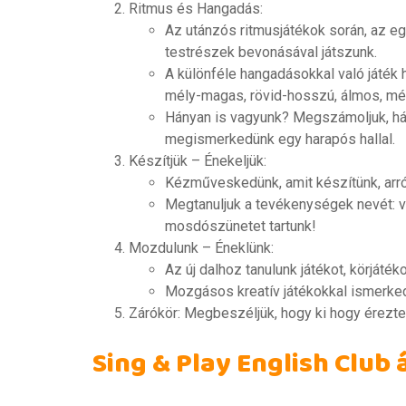
Ritmus és Hangadás:
Az utánzós ritmusjátékok során, az eg
testrészek bevonásával játszunk.
A különféle hangadásokkal való játék
mély-magas, rövid-hosszú, álmos, mé
Hányan is vagyunk? Megszámoljuk, há
megismerkedünk egy harapós hallal.
Készítjük – Énekeljük:
Kézműveskedünk, amit készítünk, arról
Megtanuljuk a tevékenységek nevét: vá
mosdószünetet tartunk!
Mozdulunk – Éneklünk:
Az új dalhoz tanulunk játékot, körjáték
Mozgásos kreatív játékokkal ismerke
Zárókör: Megbeszéljük, hogy ki hogy érezte 
Sing & Play English Club 