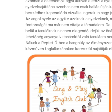
azonban a csecsemők agya aktívan elemzi a nyelv
nyelvelsajátítása azonban nem csak hallás útján 
beszédhez kapcsolódó vizuális ingerek is nagy j
Az angol nyelv az egyike azoknak a nyelveknek, 
fontosságát ma már nem vitatja a társadalom. De s
belül a tanulóknak nincsen elegendő idejük az ön
lehetőség anyanyelvi tanároktól való tanulásra se
Nálunk a Reptet-Ő-ben a hangsúly az élménysze
kézműves foglalkozásokon keresztül sajátítják el