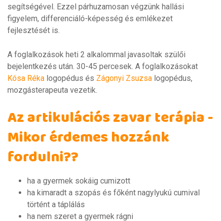
segítségével. Ezzel párhuzamosan végzünk hallási
figyelem, differenciáló-képesség és emlékezet
fejlesztését is.
A foglalkozások heti 2 alkalommal javasoltak szülői
bejelentkezés után. 30-45 percesek. A foglalkozásokat
Kósa Réka
logopédus és
Zágonyi Zsuzsa
logopédus,
mozgásterapeuta vezetik.
Az artikulációs zavar terápia -
Mikor érdemes hozzánk
fordulni??
ha a gyermek sokáig cumizott
ha kimaradt a szopás és főként nagylyukú cumival
történt a táplálás
ha nem szeret a gyermek rágni