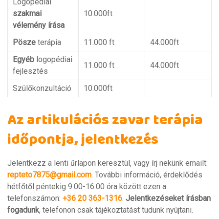
Logopédiai
szakmai
10.000ft
vélemény írása
Pösze
terápia
11.000 ft
44.000ft
Egyéb
logopédiai
11.000 ft
44.000ft
fejlesztés
Szülőkonzultáció
10.000ft
Az artikulációs zavar terápia
időpontja, jelentkezés
Jelentkezz a lenti űrlapon keresztül, vagy írj nekünk emailt:
repteto7875@gmail.com
.
További információ, érdeklődés
hétfőtől péntekig 9.00-16.00 óra között ezen a
telefonszámon:
+36 20 363-1316
.
Jelentkezéseket írásban
fogadunk
, telefonon csak tájékoztatást tudunk nyújtani.