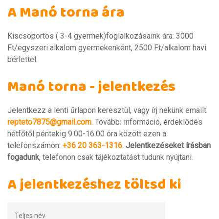
A Manó torna ára
Kiscsoportos ( 3-4 gyermek)foglalkozásaink ára: 3000
Ft/egyszeri alkalom gyermekenként, 2500 Ft/alkalom havi
bérlettel.
Manó torna - jelentkezés
Jelentkezz a lenti űrlapon keresztül, vagy írj nekünk emailt:
repteto7875@gmail.com
.
További információ, érdeklődés
hétfőtől péntekig 9.00-16.00 óra között ezen a
telefonszámon:
+36 20 363-1316
.
Jelentkezéseket írásban
fogadunk
, telefonon csak tájékoztatást tudunk nyújtani.
A jelentkezéshez töltsd ki