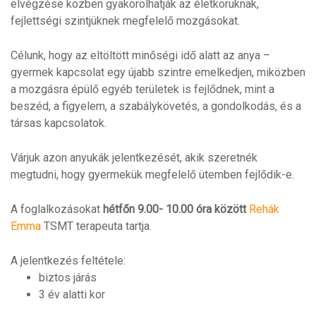
elvégzése közben gyakorolhatják az életkoruknak,
fejlettségi szintjüknek megfelelő mozgásokat.
Célunk, hogy az eltöltött minőségi idő alatt az anya –
gyermek kapcsolat egy újabb szintre emelkedjen, miközben
a mozgásra épülő egyéb területek is fejlődnek, mint a
beszéd, a figyelem, a szabálykövetés, a gondolkodás, és a
társas kapcsolatok.
Várjuk azon anyukák jelentkezését, akik szeretnék
megtudni, hogy gyermekük megfelelő ütemben fejlődik-e.
A foglalkozásokat
hétfőn 9.00- 10.00 óra között
Rehák
Emma
TSMT terapeuta tartja.
A jelentkezés feltétele:
biztos járás
3 év alatti kor