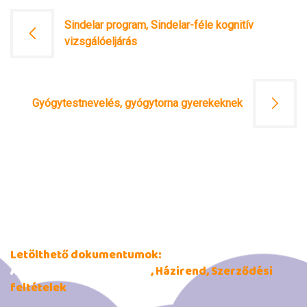
Bejegyzés
Sindelar program, Sindelar-féle kognitív
navigáció
vizsgálóeljárás
Gyógytestnevelés, gyógytorna gyerekeknek
Letölthető dokumentumok:
Adatkezelési tájékoztató
, Házirend, Szerződési
feltételek