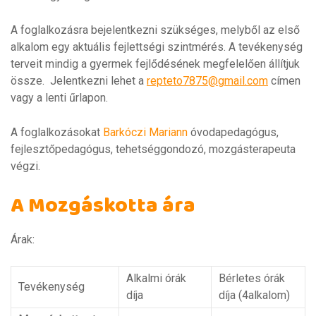
A foglalkozásra bejelentkezni szükséges, melyből az első
alkalom egy aktuális fejlettségi szintmérés. A tevékenység
terveit mindig a gyermek fejlődésének megfelelően állítjuk
össze. Jelentkezni lehet a
repteto7875@gmail.com
címen
vagy a lenti űrlapon.
A foglalkozásokat
Barkóczi Mariann
óvodapedagógus,
fejlesztőpedagógus, tehetséggondozó, mozgásterapeuta
végzi.
A Mozgáskotta ára
Árak:
Alkalmi órák
Bérletes órák
Tevékenység
díja
díja (4alkalom)