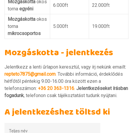
Mozgáskotta
okos
6.000ft
22.000ft
torna
egyéni
Mozgáskotta
okos
torna
5.000ft
19.000ft
mikrocsoportos
Mozgáskotta - jelentkezés
Jelentkezz a lenti űrlapon keresztül, vagy írj nekünk emailt:
repteto7875@gmail.com
.
További információ, érdeklődés
hétfőtől péntekig 9.00-16.00 óra között ezen a
telefonszámon:
+36 20 363-1316
.
Jelentkezéseket írásban
fogadunk
, telefonon csak tájékoztatást tudunk nyújtani.
A jelentkezéshez töltsd ki