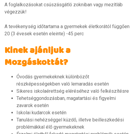
A foglalkozásokat csúszásgátló zokniban vagy mezítláb
végezzük!
A tevékenység időtartama a gyermekek életkorától függően
20 (3 évesek esetén eleinte) -45 perc
Kinek ajánljuk a
Mozgáskottát?
Óvodás gyermekeknek különbözőt
részképességekben való lemaradás esetén
Sikeres iskolaérettség eléréséhez való felkészítésre
Tehetséggondozásban, magatartási és figyelmi
zavarok esetén
Iskolai kudarcok esetén
Tanulási nehézséggel küzdő, illetve beilleszkedési
problémákkal élő gyermekeknek