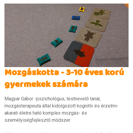
Mozgáskotta - 3-10 éves korú
gyermekek számára
Magyar Gábor -pszichológus, testnevelő tanár,
mozgásterapeuta által kidolgozott kognitív és érzelmi-
akarati életre ható komplex mozgás- és
személyiségfejlesztő módszer.