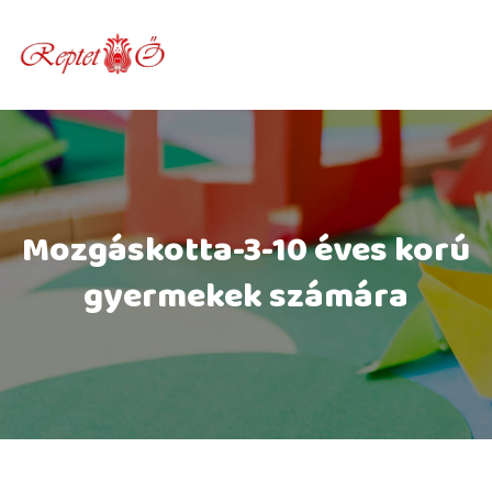
Skip
to
content
Mozgáskotta-3-10 éves korú
gyermekek számára