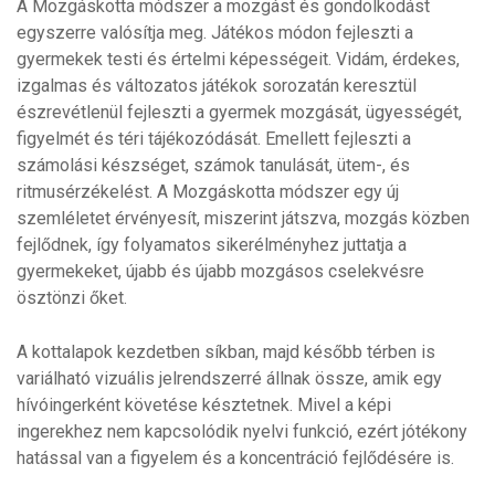
A Mozgáskotta módszer a mozgást és gondolkodást
egyszerre valósítja meg. Játékos módon fejleszti a
gyermekek testi és értelmi képességeit. Vidám, érdekes,
izgalmas és változatos játékok sorozatán keresztül
észrevétlenül fejleszti a gyermek mozgását, ügyességét,
figyelmét és téri tájékozódását. Emellett fejleszti a
számolási készséget, számok tanulását, ütem-, és
ritmusérzékelést. A Mozgáskotta módszer egy új
szemléletet érvényesít, miszerint játszva, mozgás közben
fejlődnek, így folyamatos sikerélményhez juttatja a
gyermekeket, újabb és újabb mozgásos cselekvésre
ösztönzi őket.
A kottalapok kezdetben síkban, majd később térben is
variálható vizuális jelrendszerré állnak össze, amik egy
hívóingerként követése késztetnek. Mivel a képi
ingerekhez nem kapcsolódik nyelvi funkció, ezért jótékony
hatással van a figyelem és a koncentráció fejlődésére is.