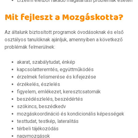
Érzelmi életből fakadó magatartási problémák esetén
Mit fejleszt a Mozgáskotta?
Az általunk biztosított programok óvodásoknak és első
osztályos tanulóknak ajánljuk, amennyiben a következő
problémák felmerülnek:
akarat, szabálytudat, énkép
kapcsolatteremtés, együttműködés
érzelmek felismerése és kifejezése
érzékelés, észlelés
figyelem, emlékezet, keresztcsatornák
beszédészlelés, beszédértés
szókincs, beszédkedv
mozgáskoordináció és kondicionális képességek
testtudat, testkép, lateralitás
térbeli tájékozódás
nagymozgások