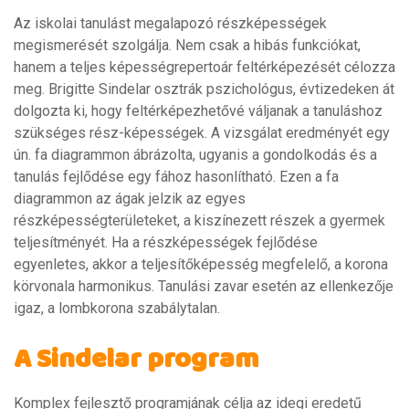
Az iskolai tanulást megalapozó részképességek
megismerését szolgálja. Nem csak a hibás funkciókat,
hanem a teljes képességrepertoár feltérképezését célozza
meg. Brigitte Sindelar osztrák pszichológus, évtizedeken át
dolgozta ki, hogy feltérképezhetővé váljanak a tanuláshoz
szükséges rész-képességek. A vizsgálat eredményét egy
ún. fa diagrammon ábrázolta, ugyanis a gondolkodás és a
tanulás fejlődése egy fához hasonlítható. Ezen a fa
diagrammon az ágak jelzik az egyes
részképességterületeket, a kiszínezett részek a gyermek
teljesítményét. Ha a részképességek fejlődése
egyenletes, akkor a teljesítőképesség megfelelő, a korona
körvonala harmonikus. Tanulási zavar esetén az ellenkezője
igaz, a lombkorona szabálytalan.
A Sindelar program
Komplex fejlesztő programjának célja az idegi eredetű