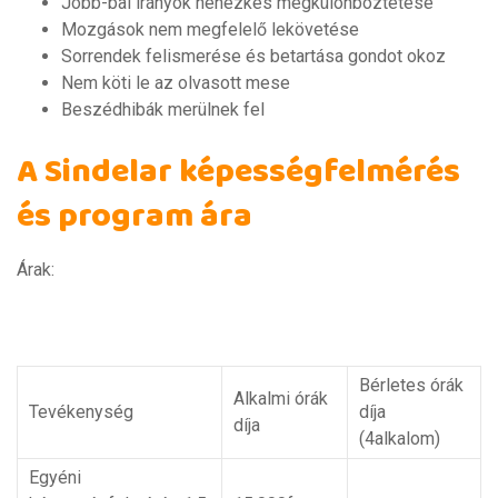
Jobb-bal irányok nehézkes megkülönböztetése
Mozgások nem megfelelő lekövetése
Sorrendek felismerése és betartása gondot okoz
Nem köti le az olvasott mese
Beszédhibák merülnek fel
A Sindelar képességfelmérés
és program ára
Árak:
Bérletes órák
Alkalmi órák
Tevékenység
díja
díja
(4alkalom)
Egyéni