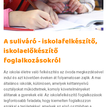
A suliváró - iskolafelkészítő,
iskolaelőkészítő
foglalkozásokról
Az iskolai életre való felkészítés az óvoda megkezdésével
indul és azt követően éveken át folyamatosan zajlik. A mai
általános iskolák, különösen, amelyek kéttannyelvű
osztályokat működtetnek, komoly követelményeket
állítanak a gyerekek elé. Az iskolafelkészítő foglalkozások
legfontosabb feladata, hogy kiemelten foglalkozzon
azokkal a területekkel, amelyek az első osztályban a