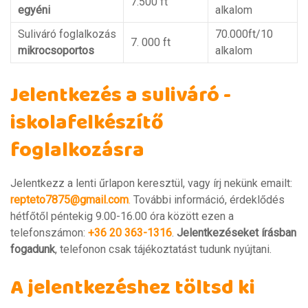
7.500 ft
egyéni
alkalom
Suliváró foglalkozás
70.000ft/10
7. 000 ft
mikrocsoportos
alkalom
Jelentkezés a suliváró -
iskolafelkészítő
foglalkozásra
Jelentkezz a lenti űrlapon keresztül, vagy írj nekünk emailt:
repteto7875@gmail.com
.
További információ, érdeklődés
hétfőtől péntekig 9.00-16.00 óra között ezen a
telefonszámon:
+36 20 363-1316
.
Jelentkezéseket írásban
fogadunk
, telefonon csak tájékoztatást tudunk nyújtani.
A jelentkezéshez töltsd ki