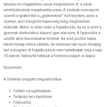
tanulási és magatartási zavar megelőzése ill. a zavar
elmélyülésének megakadályozása. A sindelari koncepció
szerint a gyakorlást a „gyökereknél” kell kezdeni, azon a
szinten, ahol a kognitív képesség még megfelelően
működik. Akkor is innen indul a foglalkozás, ha ez a szint a
gyermek életkorához képest igen alacsony. A fejlesztés a
szülők aktív bevonásával történik. Az első pozitív hatás
három hónap múlva várható, de minimum hat-nyolc hónapig
tart a program. A foglalkozások nem haladhatják meg a napi
10 percet, fejlesztő hatásuk a folytonosságon is alapul.
Köszönöm
A Sindelar-program megvalósítása
Feltáró vizsgálóeljárás
Terápiás terv kijelölése
Fejlesztés