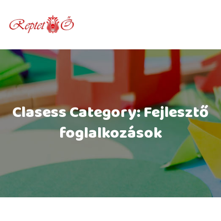
Skip
to
content
Clasess Category:
Fejlesztő
foglalkozások