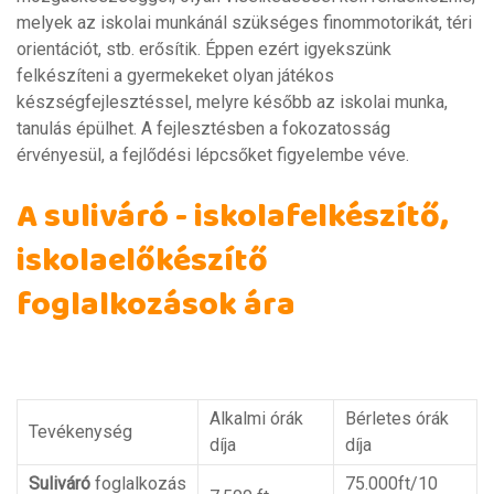
melyek az iskolai munkánál szükséges finommotorikát, téri
orientációt, stb. erősítik. Éppen ezért igyekszünk
felkészíteni a gyermekeket olyan játékos
készségfejlesztéssel, melyre később az iskolai munka,
tanulás épülhet. A fejlesztésben a fokozatosság
érvényesül, a fejlődési lépcsőket figyelembe véve.
A suliváró - iskolafelkészítő,
iskolaelőkészítő
foglalkozások ára
Alkalmi órák
Bérletes órák
Tevékenység
díja
díja
Suliváró
foglalkozás
75.000ft/10