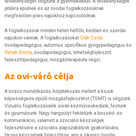
tevékenységet végzünk a gyermekekkel. A tevékenységek
játékra épülnek és az óvodai foglalkozásoknak
megfelelően jeles napokhoz kapcsolódnak.
A foglalkozások minden héten hétfőn, kedden és szerdai
napokon vannak. A foglalkozásokat
Oláh Csilla
óvodapedagógus, autizmus specifikus gyógypedagógus és
Rehák Emma
, óvodapedagógus, tehetségfejlesztő
fejlesztőpedagógus, mozgásterapeuta végzi.
Az ovi-váró célja
A közös mondókázás, körjátékozás mellett a kicsik
képességeire épülő mozgásfejlesztést (TSMT) is végzünk.
Vizuális foglalkozásaink során kézműveskedünk, festünk
és gyurmázunk. Nagy hangsúlyt fektetünk a beszéd- és
kommunikáció, valamint a szociális készségek
fejlesztésére a szociális alapszabályok gyakorlására,
társas készségek fejlesztése, ami a sikeres óvodai