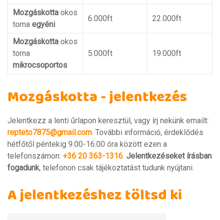
Mozgáskotta
okos
6.000ft
22.000ft
torna
egyéni
Mozgáskotta
okos
torna
5.000ft
19.000ft
mikrocsoportos
Mozgáskotta - jelentkezés
Jelentkezz a lenti űrlapon keresztül, vagy írj nekünk emailt:
repteto7875@gmail.com
.
További információ, érdeklődés
hétfőtől péntekig 9.00-16.00 óra között ezen a
telefonszámon:
+36 20 363-1316
.
Jelentkezéseket írásban
fogadunk
, telefonon csak tájékoztatást tudunk nyújtani.
A jelentkezéshez töltsd ki