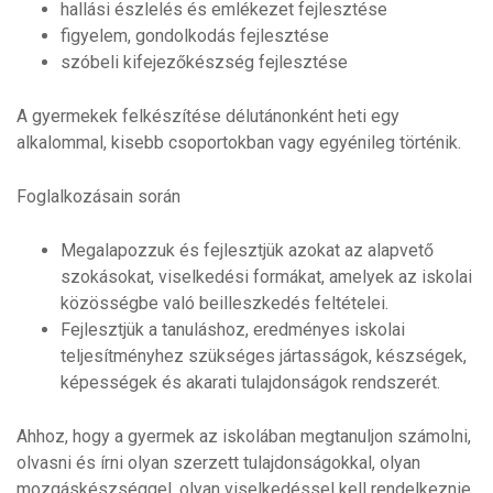
hallási észlelés és emlékezet fejlesztése
figyelem, gondolkodás fejlesztése
szóbeli kifejezőkészség fejlesztése
A gyermekek felkészítése délutánonként heti egy
alkalommal, kisebb csoportokban vagy egyénileg történik.
Foglalkozásain során
Megalapozzuk és fejlesztjük azokat az alapvető
szokásokat, viselkedési formákat, amelyek az iskolai
közösségbe való beilleszkedés feltételei.
Fejlesztjük a tanuláshoz, eredményes iskolai
teljesítményhez szükséges jártasságok, készségek,
képességek és akarati tulajdonságok rendszerét.
Ahhoz, hogy a gyermek az iskolában megtanuljon számolni,
olvasni és írni olyan szerzett tulajdonságokkal, olyan
mozgáskészséggel, olyan viselkedéssel kell rendelkeznie,