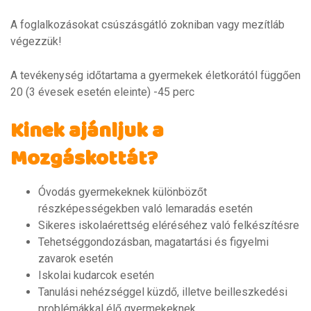
A foglalkozásokat csúszásgátló zokniban vagy mezítláb
végezzük!
A tevékenység időtartama a gyermekek életkorától függően
20 (3 évesek esetén eleinte) -45 perc
Kinek ajánljuk a
Mozgáskottát?
Óvodás gyermekeknek különbözőt
részképességekben való lemaradás esetén
Sikeres iskolaérettség eléréséhez való felkészítésre
Tehetséggondozásban, magatartási és figyelmi
zavarok esetén
Iskolai kudarcok esetén
Tanulási nehézséggel küzdő, illetve beilleszkedési
problémákkal élő gyermekeknek