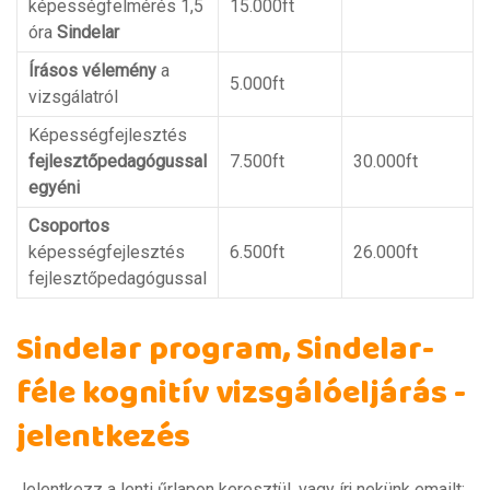
képességfelmérés 1,5
15.000ft
óra
Sindelar
Írásos vélemény
a
5.000ft
vizsgálatról
Képességfejlesztés
fejlesztőpedagógussal
7.500ft
30.000ft
egyéni
Csoportos
képességfejlesztés
6.500ft
26.000ft
fejlesztőpedagógussal
Sindelar program, Sindelar-
féle kognitív vizsgálóeljárás -
jelentkezés
Jelentkezz a lenti űrlapon keresztül, vagy írj nekünk emailt: