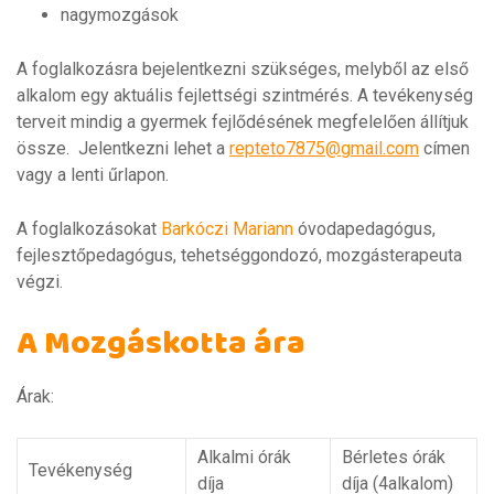
nagymozgások
A foglalkozásra bejelentkezni szükséges, melyből az első
alkalom egy aktuális fejlettségi szintmérés. A tevékenység
terveit mindig a gyermek fejlődésének megfelelően állítjuk
össze. Jelentkezni lehet a
repteto7875@gmail.com
címen
vagy a lenti űrlapon.
A foglalkozásokat
Barkóczi Mariann
óvodapedagógus,
fejlesztőpedagógus, tehetséggondozó, mozgásterapeuta
végzi.
A Mozgáskotta ára
Árak:
Alkalmi órák
Bérletes órák
Tevékenység
díja
díja (4alkalom)