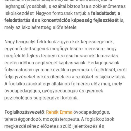
leghangsúlyosabbak, s ezáltal biztosítsa a zökkenőmentes
iskolakezdést. Nagyon fontosnak tartjuk a
feladattudat, a
feladattartás és a koncentrációs képesség fejlesztését
is,
mely az iskolaérettség előfeltétele.
Nagy hangsúlyt fektetünk a gyerekek képességeinek,
egyéni fejlettségének megfigyelésére, mérésére, hogy
megfelelő fejlesztésben részesülhessenek, lemaradás
esetén időben segítséget kaphassanak. Pedagógusaink
folyamatosan nyomon követik a gyermekek fejlődését, erről
feljegyzéseket is készítenek és a szülőket is tájékoztatják.
A foglalkozásokat egy általános felmérés előz meg, mely
óvodapedagógus, gyógypedagógus és gyermek
pszichológus segítségével történik.
Foglalkozásvezető
:
Rehák Emma
óvodapedagógus,
tehetséggondozó, mozgásterapeuta. A foglalkozások
megkezdéséhez előzetes szülői jelentkezés és