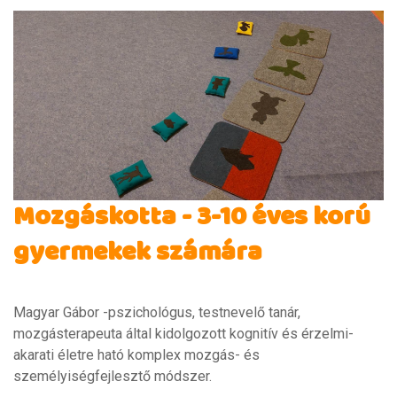
Mozgáskotta - 3-10 éves korú
gyermekek számára
Magyar Gábor -pszichológus, testnevelő tanár,
mozgásterapeuta által kidolgozott kognitív és érzelmi-
akarati életre ható komplex mozgás- és
személyiségfejlesztő módszer.