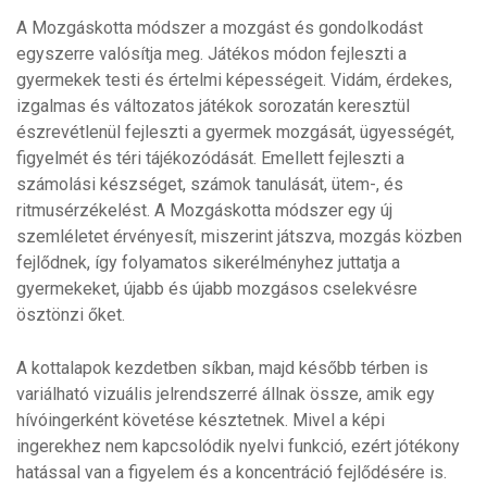
A Mozgáskotta módszer a mozgást és gondolkodást
egyszerre valósítja meg. Játékos módon fejleszti a
gyermekek testi és értelmi képességeit. Vidám, érdekes,
izgalmas és változatos játékok sorozatán keresztül
észrevétlenül fejleszti a gyermek mozgását, ügyességét,
figyelmét és téri tájékozódását. Emellett fejleszti a
számolási készséget, számok tanulását, ütem-, és
ritmusérzékelést. A Mozgáskotta módszer egy új
szemléletet érvényesít, miszerint játszva, mozgás közben
fejlődnek, így folyamatos sikerélményhez juttatja a
gyermekeket, újabb és újabb mozgásos cselekvésre
ösztönzi őket.
A kottalapok kezdetben síkban, majd később térben is
variálható vizuális jelrendszerré állnak össze, amik egy
hívóingerként követése késztetnek. Mivel a képi
ingerekhez nem kapcsolódik nyelvi funkció, ezért jótékony
hatással van a figyelem és a koncentráció fejlődésére is.