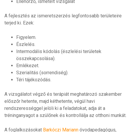
Ellenőrző, ismételt vizsgálat
A fejlesztés az ismeretszerzés legfontosabb területeire
terjed ki. Ezek:
Figyelem.
Észlelés.
Intermodális kódolás (észlelési területek
összekapcsolása).
Emlékezet.
Szerialitás (sorrendiség).
Téri tájékozódás.
A vizsgálatot végző és terápiát meghatározó szakember
előszőr hetente, majd kéthetente, végül havi
rendszerességgel jelöli ki a feladatokat, adja át a
tréninganyagot a szülőnek és kontrollálja az otthoni munkát.
A foglalkozásokat
Barkóczi Mariann
óvodapedagógus,