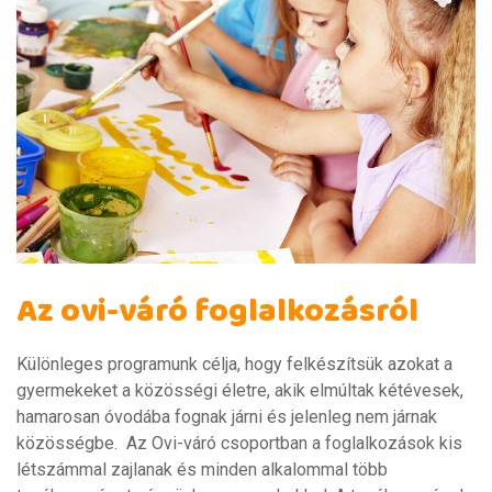
Az ovi-váró foglalkozásról
Különleges programunk célja, hogy felkészítsük azokat a
gyermekeket a közösségi életre, akik elmúltak kétévesek,
hamarosan óvodába fognak járni és jelenleg nem járnak
közösségbe. Az Ovi-váró csoportban a foglalkozások kis
létszámmal zajlanak és minden alkalommal több