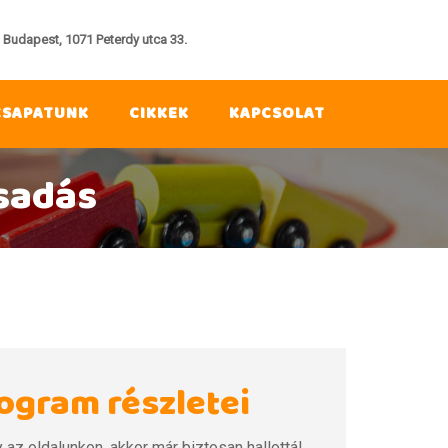
Budapest, 1071 Peterdy utca 33.
CSAPATUNK
CIKKEK
KAPCSOLAT
sadás
ogram részletei
y az oldalunkon, akkor már biztosan hallottál