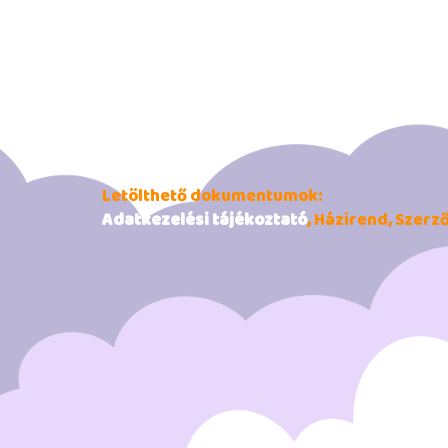
Letölthető dokumentumok:
Adatkezelési tájékoztató
, Házirend, Szerz