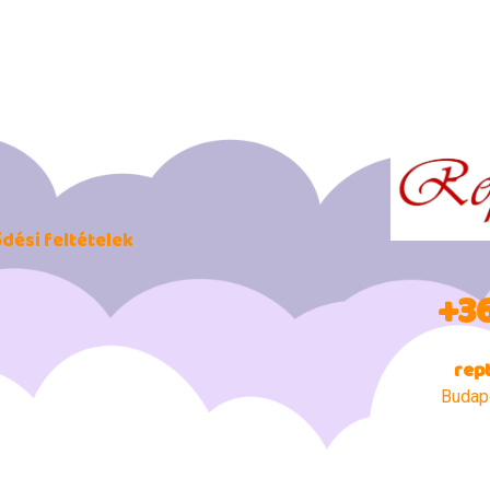
ődési feltételek
+36
rep
Budape