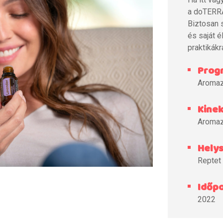
a doTERRA
Biztosan s
és saját é
praktikákr
Prog
Aromaz
Kinek
Aromaz
Helys
Reptet 
Időp
2022