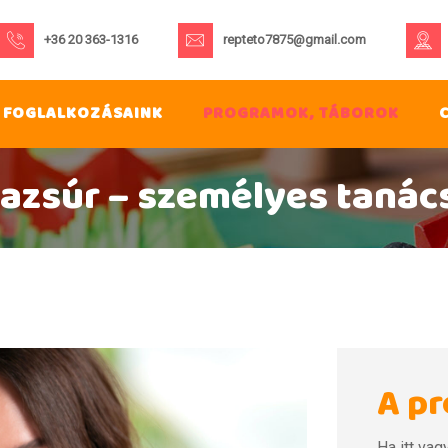
+36 20 363-1316
repteto7875@gmail.com
FOGLALKOZÁSAINK
PROGRAMOK, TÁBOROK
azsúr – személyes tanác
A pr
Ha itt vag