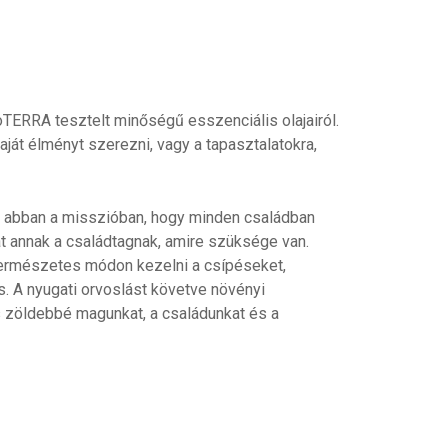
doTERRA tesztelt minőségű esszenciális olajairól.
saját élményt szerezni, vagy a tapasztalatokra,
k abban a misszióban, hogy minden családban
at annak a családtagnak, amire szüksége van.
rmészetes módon kezelni a csípéseket,
. A nyugati orvoslást követve növényi
 zöldebbé magunkat, a családunkat és a