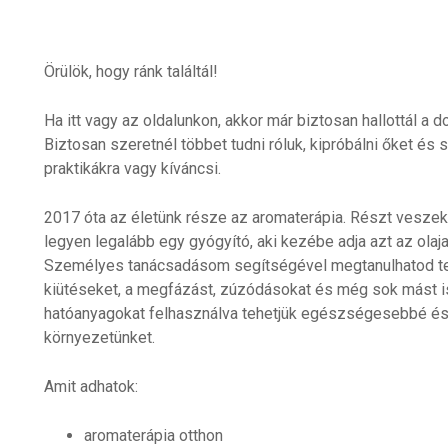
Örülök, hogy ránk találtál!
Ha itt vagy az oldalunkon, akkor már biztosan hallottál a 
Biztosan szeretnél többet tudni róluk, kipróbálni őket és 
praktikákra vagy kíváncsi.
2017 óta az életünk része az aromaterápia. Részt vesze
legyen legalább egy gyógyító, aki kezébe adja azt az olaj
Személyes tanácsadásom segítségével megtanulhatod te
kiütéseket, a megfázást, zúzódásokat és még sok mást is
hatóanyagokat felhasználva tehetjük egészségesebbé és
környezetünket.
Amit adhatok:
aromaterápia otthon