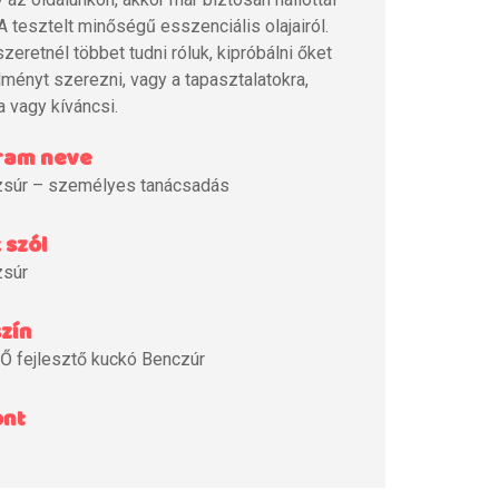
 tesztelt minőségű esszenciális olajairól.
zeretnél többet tudni róluk, kipróbálni őket
lményt szerezni, vagy a tapasztalatokra,
a vagy kíváncsi.
ram neve
súr – személyes tanácsadás
 szól
súr
zín
Ő fejlesztő kuckó Benczúr
ont