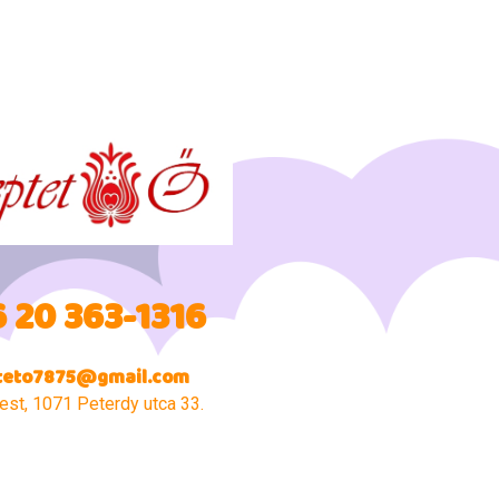
 20 363-1316
teto7875@gmail.com
st, 1071 Peterdy utca 33.