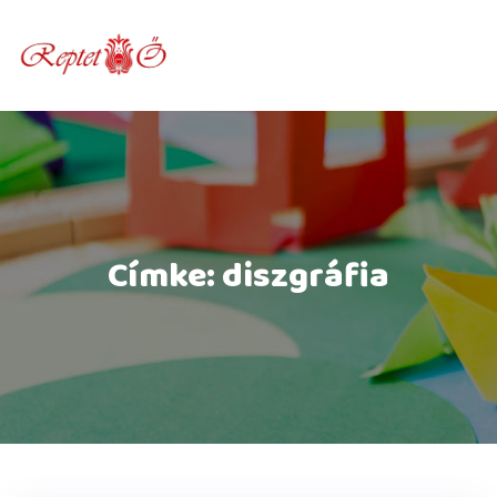
Skip
to
content
Címke:
diszgráfia