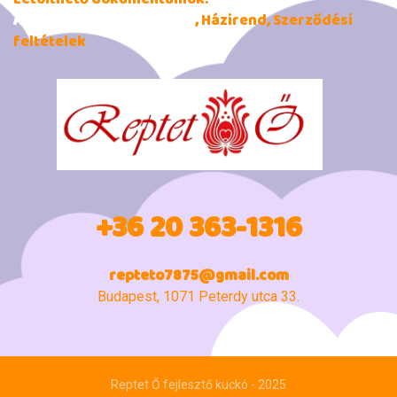
Adatkezelési tájékoztató
, Házirend, Szerződési
feltételek
+36 20 363-1316
repteto7875@gmail.com
Budapest, 1071 Peterdy utca 33.
Reptet Ő fejlesztő kuckó - 2025