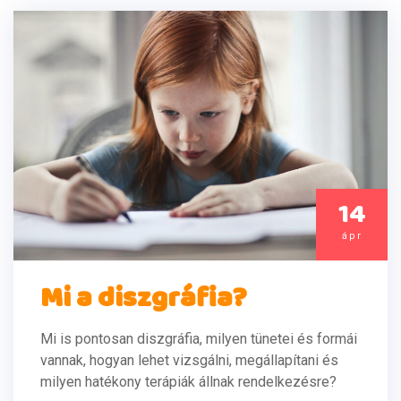
14
ápr
Mi a diszgráfia?
Mi is pontosan diszgráfia, milyen tünetei és formái
vannak, hogyan lehet vizsgálni, megállapítani és
milyen hatékony terápiák állnak rendelkezésre?